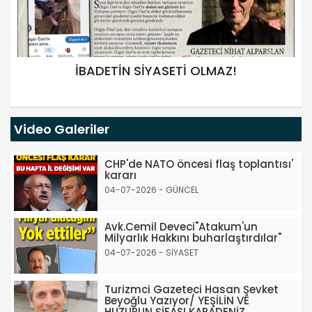
İBADETİN SİYASETİ OLMAZ!
Video Galeriler
CHP'de NATO öncesi flaş toplantısı'
kararı
04-07-2026 - GÜNCEL
Avk.Cemil Deveci"Atakum'un
Milyarlık Hakkını buharlaştırdılar"
04-07-2026 - SİYASET
Turizmci Gazeteci Hasan Şevket
Beyoğlu Yazıyor/ YEŞİLİN VE
HUZURUN ŞİFASI KARADENİZ