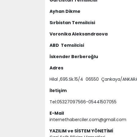
Gürcistan Temsilcisi
Ayhan Dikme
Sırbistan Temsilcisi
Voronika Aleksandraova
ABD Temsilcisi
İskender Berberoğlu
Adres
Hilal ,695.Sk.15/4 06550 Çankaya/ANKAR
İletişim
Tel:05327097566-05441507055
E-Mail
internethaberciler.com@gmail.com
YAZILIM ve SİSTEM YÖNETİMİ