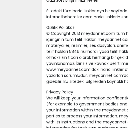
Gazi Soft Bilişim Hizmetleri
Sitedeki tüm harici linkler ayrı bir sayfada a
internethaberciler.com harici linklerin s
Gizlilik Politikası
© Copyright 2013 meydannet.com tüm haklar
içeriğinin tüm telif hakları meydannet.co
materyaller, resimler, ses dosyaları, ani
telif hakları 5846 numaralı yasa telif ha
olmaksızın ticari olarak herhangi bir şeki
yayınlanamaz. İzinsiz ve kaynak belirtilm
www.meydannet.com’daki harici linkler ayr
yazarları sorumludur. meydannet.com’da 
gidebilir. Bu sitedeki bilgilerden kaynaklı 
Privacy Policy
We will keep your information confidenti
(for example to government bodies and l
your information within the meydannet
parties to process your information. mey
with its instructions and the meydannet