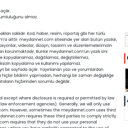
çılır.
orumluluğunu almaz.
ı saklıdır. Kod, haber, resim, röportaj gibi her türlü
m’a aittir. meydannet.com sitesinde yer alan bütün yazılar,
masyonlar, videolar, dizayn, tasarım ve düzenlemelerimizin
kları korunmaktadır. Bunlar meydannet.com’un yazılı izni
lde kopyalanamaz, dağıtılamaz, değiştirilemez,
eksizin kopyalama ve kullanımı yapılamaz.
ı bir sayfada açılır. Yayınlanan yazı ve yorumlardan
hiçbir bildirim yapmadan, herhangi bir zaman değişikliğe
hataların hiçbirinden sorumlu değildir.
al except where disclosure is required or permitted by law
aw enforcement agencies). Generally, we will only use
.com. However, sometimes the meydannet.com uses third
dannet.com requires these third parties to comply strictly
.com requires that they do not use your personal