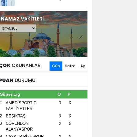
NAMAZ
VAKİTLERİ
ÇOK
OKUNANLAR
Gün
Hafta
Ay
PUAN
DURUMU
Süper Lig
O
P
1
AMED SPORTİF
0
0
FAALİYETLER
2
BEŞİKTAŞ
0
0
3
CORENDON
0
0
ALANYASPOR
4
ÇAYKUR RİZESPOR
0
0