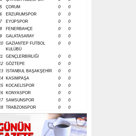
5
ÇORUM
0
0
6
ERZURUMSPOR
0
0
7
EYÜPSPOR
0
0
8
FENERBAHÇE
0
0
9
GALATASARAY
0
0
10
GAZİANTEP FUTBOL
0
0
KULÜBÜ
11
GENÇLERBİRLİĞİ
0
0
12
GÖZTEPE
0
0
13
İSTANBUL BAŞAKŞEHİR
0
0
14
KASIMPAŞA
0
0
15
KOCAELİSPOR
0
0
16
KONYASPOR
0
0
17
SAMSUNSPOR
0
0
18
TRABZONSPOR
0
0