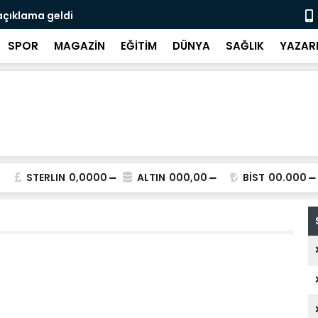
açıklama geldi
3 CHP'li be
SPOR
MAGAZİN
EĞİTİM
DÜNYA
SAĞLIK
YAZAR
STERLIN
0,0000
ALTIN
000,00
BİST
00.000