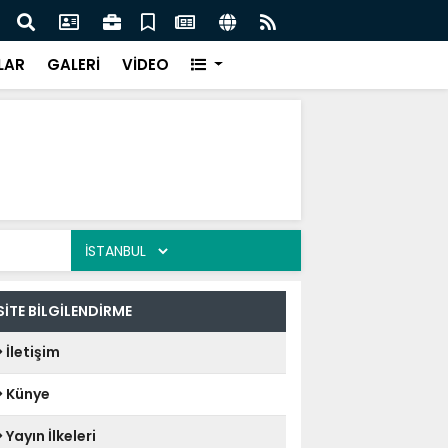
lediye başkanı daha AK Parti'ye katıldı:
Atak
LAR
GALERİ
VİDEO
SİTE BİLGİLENDİRME
İletişim
Künye
Yayın İlkeleri