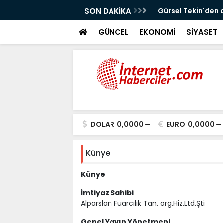
!
SON DAKİKA
Gürsel Tekin'den 
GÜNCEL
EKONOMİ
SİYASET
DOLAR
0,0000
EURO
0,0000
Künye
Künye
İmtiyaz Sahibi
Alparslan Fuarcılık Tan. org.Hiz.Ltd.Şti
Genel Yayın Yönetmeni