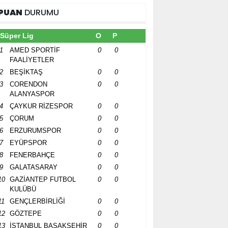
PUAN
DURUMU
Süper Lig
O
P
1
AMED SPORTİF
0
0
FAALİYETLER
2
BEŞİKTAŞ
0
0
3
CORENDON
0
0
ALANYASPOR
4
ÇAYKUR RİZESPOR
0
0
5
ÇORUM
0
0
6
ERZURUMSPOR
0
0
7
EYÜPSPOR
0
0
8
FENERBAHÇE
0
0
9
GALATASARAY
0
0
10
GAZİANTEP FUTBOL
0
0
KULÜBÜ
11
GENÇLERBİRLİĞİ
0
0
12
GÖZTEPE
0
0
13
İSTANBUL BAŞAKŞEHİR
0
0