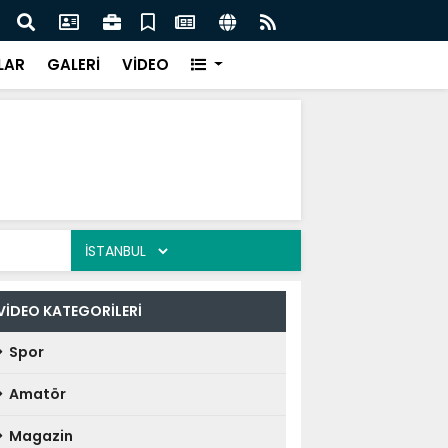
lediye başkanı daha AK Parti'ye katıldı:
Atak
LAR
GALERİ
VİDEO
VİDEO KATEGORİLERİ
Spor
Amatör
Magazin