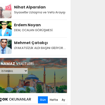
Nihat Alparslan
Siyasette Uzlaşma ve Vefa Arayışı
Erdem Noyan
DEM, OCALAN GÖRÜŞMESİ.
Mehmet Çatakçı
LİYAKATSİZLİK ALDI BAŞINI GİDİYOR....
NAMAZ
VAKİTLERİ
ÇOK
OKUNANLAR
Gün
Hafta
Ay