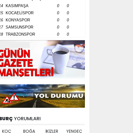
14
KASIMPAŞA
0
0
15
KOCAELİSPOR
0
0
16
KONYASPOR
0
0
17
SAMSUNSPOR
0
0
18
TRABZONSPOR
0
0
BURÇ
YORUMLARI
KOÇ
BOĞA
İKİZLER
YENGEÇ