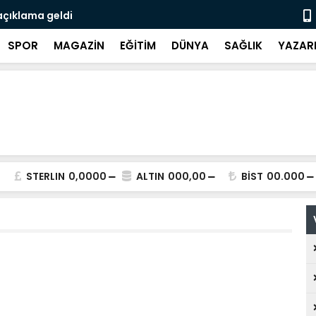
açıklama geldi
3 CHP'li be
SPOR
MAGAZİN
EĞİTİM
DÜNYA
SAĞLIK
YAZAR
STERLIN
0,0000
ALTIN
000,00
BİST
00.000